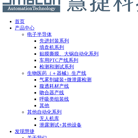
首页
产品中心
电子半导体
先进封装系列
填盘机系列
贴膜撕膜、大锅自动化系列
车用PTC产线系列
检测和测试系列
生物医药（＋器械）生产线
气雾剂罐装+微泄露检测
腹透耗材产线
吻合器产线
呼吸类组装线
其他
其他自动化系列
无人机库
泄露测试+其他设备
发现慧捷
关于我们