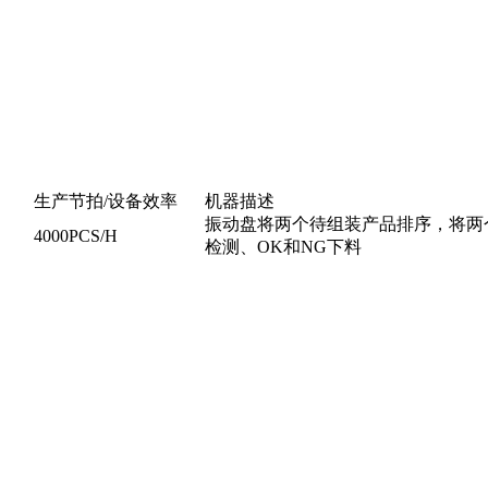
⽣产节拍/设备效率
机器描述
振动盘将两个待组装产品排序，将两
4000PCS/H
检测、OK和NG下料