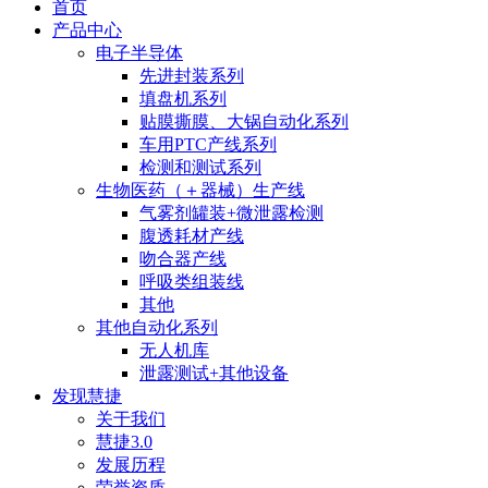
首页
产品中心
电子半导体
先进封装系列
填盘机系列
贴膜撕膜、大锅自动化系列
车用PTC产线系列
检测和测试系列
生物医药（＋器械）生产线
气雾剂罐装+微泄露检测
腹透耗材产线
吻合器产线
呼吸类组装线
其他
其他自动化系列
无人机库
泄露测试+其他设备
发现慧捷
关于我们
慧捷3.0
发展历程
荣誉资质