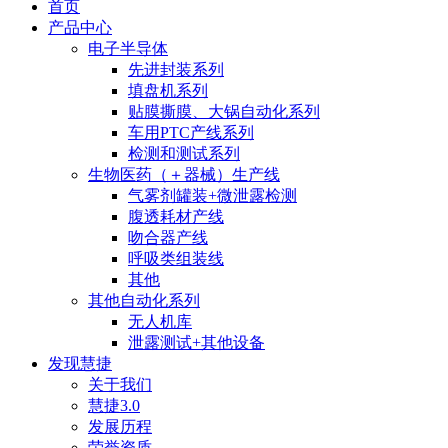
首页
产品中心
电子半导体
先进封装系列
填盘机系列
贴膜撕膜、大锅自动化系列
车用PTC产线系列
检测和测试系列
生物医药（＋器械）生产线
气雾剂罐装+微泄露检测
腹透耗材产线
吻合器产线
呼吸类组装线
其他
其他自动化系列
无人机库
泄露测试+其他设备
发现慧捷
关于我们
慧捷3.0
发展历程
荣誉资质