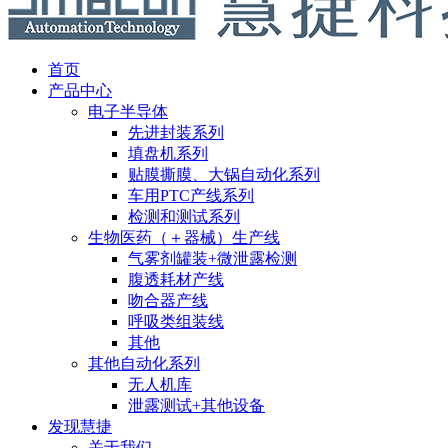
首页
产品中心
电子半导体
先进封装系列
填盘机系列
贴膜撕膜、大锅自动化系列
车用PTC产线系列
检测和测试系列
生物医药（＋器械）生产线
气雾剂罐装+微泄露检测
腹透耗材产线
吻合器产线
呼吸类组装线
其他
其他自动化系列
无人机库
泄露测试+其他设备
发现慧捷
关于我们